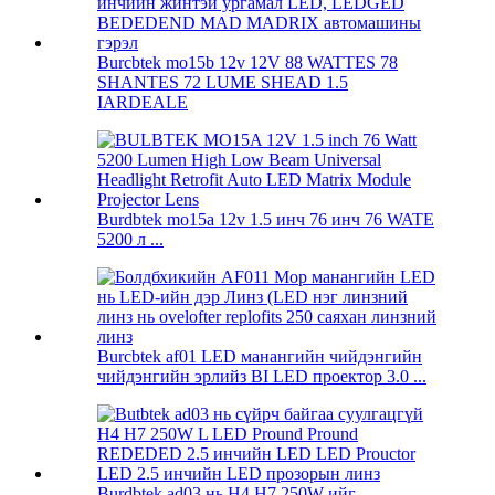
Burcbtek mo15b 12v 12V 88 WATTES 78
SHANTES 72 LUME SHEAD 1.5
IARDEALE
Burdbtek mo15a 12v 1.5 инч 76 инч 76 WATE
5200 л ...
Burcbtek af01 LED манангийн чийдэнгийн
чийдэнгийн эрлийз BI LED проектор 3.0 ...
Burdbtek ad03 нь H4 H7 250W-ийг