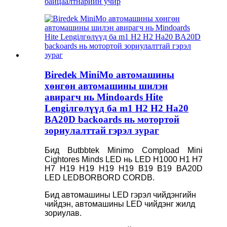
байцаалт
нарийн учир
Biredek MiniMo автомашины
хөнгөн автомашины шилэн
авирагч нь Mindoards Hite
Lengiлгөлүүд ба m1 H2 H2 Ha20
BA20D backoards нь мотортой
зориулалттай гэрэл зураг
Бид Butbbtek Minimo Compload Mini
Cightores Minds LED нь LED H1000 H1 H7
H7 H19 H19 H19 H19 B19 B19 BA20D
LED LEDBORBORD CORDB.
Бид автомашины LED гэрэл чийдэнгийн
чийдэн, автомашины LED чийдэнг жилд
зориулав.