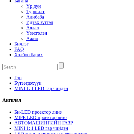
Багана
Үр дун
Туршилт
Алибаба
Идэвх зүтгэл
Аялал
Үзэсгэлэн
Ажил
Бичлэг
FAQ
Холбоо барих
Гэр
Бүтээгдэхүүн
MINI 1: 1 LED гар чийдэн
Ангилал
Би-LED проектор линз
MIPE LED проектор линз
АВТОМАШИНГИЙН ГАЗР
MINI 1: 1 LED гар чийдэн
LED эргэх тоормосны урвуу дохиог