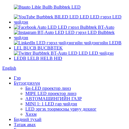
English
Гэр
Бүтээгдэхүүн
Би-LED проектор линз
MIPE LED проектор линз
АВТОМАШИНГИЙН ГАЗР
MINI 1: 1 LED гар чийдэн
LED эргэх тоормосны урвуу дохиог
Хихм
Бидний тухай
Татаж авах