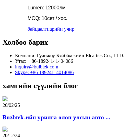
Lumen: 12000лм
MOQ: 10сет / хос.
байцаалт
нарийн учир
Холбоо барих
Компани: Гуанжоу Бэйббхекийн Elcartics Co., LTD.
Утас: + 86-18924141404086
inquiry@bulbtek.com
Skype: +86 18924114014086
хамгийн сүүлийн блог
20/02/25
Buzbtek-ийн урилга олон улсын авто ...
20/12/24