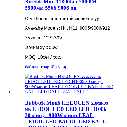
Biredik Mini 11800lan 5000lM
5500мм 5566 9006 он
Oem болон odm тавтай морилно уу.
Avavabe Models: H4, H11, 9005/9006/912
Хүчдэл: DC 9-30V.
Эрчим хүч: 50w
MOQ: 10сет / хос.
байцаалт
нарийн учир
Bubbtek Mini6 HELOGEN хэмжээ
нь LEDOL LED LED LED H1006
30 минут 900W мини LEAL
LEDOL LED BALOL LED BALL