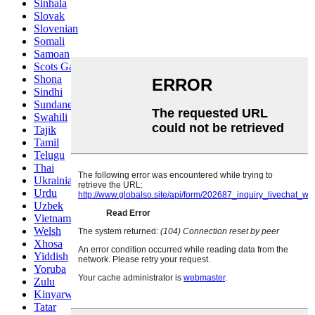
Sinhala
Slovak
Slovenian
Somali
Samoan
Scots Gaelic
Shona
Sindhi
Sundanese
Swahili
Tajik
Tamil
Telugu
Thai
Ukrainian
Urdu
Uzbek
Vietnamese
Welsh
Xhosa
Yiddish
Yoruba
Zulu
Kinyarwanda
Tatar