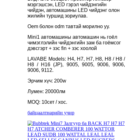
мэргэшсэн, LED гэрэл чийдэнгийн
чийдэн, автомашины LED чийдэнг олон
жилийн туршид зориулав.
Oem болон odm тавтай морилно уу.
Mini1 автомашины автомашин нь гоёл
чимэглэлийн чийдэнгийн зам ба гоёмсог
дэвсгэрт + зэс fin + зэс хоолой
LAVABE Models: H4, H7, H7, H8, H8 / H8 /
H8 / H16 (JP), 9005, 9005, 9006, 9006,
9006, 9112.
Эрчим хүч: 200w
Лумен: 20000лм
MOQ: 10сет / хос.
байцаалт
нарийн учир