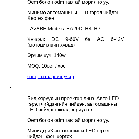
Oem болон odm тавтай морилно уу.
Минимо автомашины LED гэрэл чийдэн:
Хөргөх фен
LAVABE Models: BA20D, H4, H7.
Хүчдэл: DC 9-60V ба AC 6-42V
(мотоциклийн хувьд)
Эрчим хүч: 140w
MOQ: 10сет / хос.
байцаалт
нарийн учир
Бид хяруулын проектор линз, Авто LED
гэрэл чийдэнгийн чийдэн, автомашины
LED чийдэнг жилд зориулав.
Oem болон odm тавтай морилно уу.
Минидтри3 автомашины LED гэрэл
чийдэн: фен хөргөх