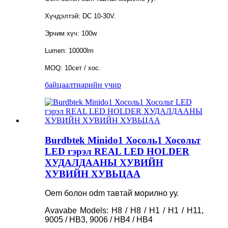
Хүчдэлтэй: DC 10-30V.
Эрчим хүч: 100w
Lumen: 10000lm
MOQ: 10сет / хос.
байцаалт
нарийн учир
Burdbtek Minido1 Хосоль1 Хосольт
LED гэрэл REAL LED HOLDER
ХУДАЛДААНЫ ХУВИЙН
ХУВИЙН ХУВЬЦАА
Oem болон odm тавтай морилно уу.
Avavabe Models: H8 / H8 / H1 / H1 / H11,
9005 / HB3, 9006 / HB4 / HB4