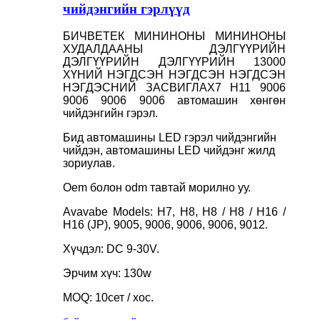
чийдэнгийн гэрлүүд
БИЧВЕТЕК МИНИНОНЫ МИНИНОНЫ
ХУДАЛДААНЫ ДЭЛГҮҮРИЙН
ДЭЛГҮҮРИЙН ДЭЛГҮҮРИЙН 13000
ХҮНИЙ НЭГДСЭН НЭГДСЭН НЭГДСЭН
НЭГДЭСНИЙ ЗАСВИГЛАХ7 H11 9006
9006 9006 9006 автомашин хөнгөн
чийдэнгийн гэрэл.
Бид автомашины LED гэрэл чийдэнгийн
чийдэн, автомашины LED чийдэнг жилд
зориулав.
Oem болон odm тавтай морилно уу.
Avavabe Models: H7, H8, H8 / H8 / H16 /
H16 (JP), 9005, 9006, 9006, 9006, 9012.
Хүчдэл: DC 9-30V.
Эрчим хүч: 130w
MOQ: 10сет / хос.