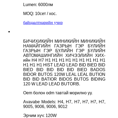
Lumen: 6000лм
MOQ: 10сет / хос.
байцаалт
нарийн учир
БИЧИХИКИЙН МИНИКИЙН МИНИКИЙН
НАМАЙГИЙН ГАЗРЫН ГЭР БҮЛИЙН
ГАЗРЫН ГЭР БҮЛИЙН ГЭР БҮЛИЙН
АВТОМАШИНГИЙН ХИЧЭЭЛИЙН ХИХ-
ийн H4 H7 H1 H1 H1 H1 H1 H1 H1 H1 H1
H1 H1 H1 HIST LEAD LEAD BID BIED BID
BIED BID BID BID BID BIED BADOS
BIDOR BUTOS 120W LEAL LEAL BUTION
BID BID BATIOR BIDOS BUTOS BIDING
120 W LEAD LEAD BUTORB.
Oem болон odm тавтай морилно уу.
Avavabe Models: H4, H7, H7, H7, H7, H7,
9005, 9006, 9006, 9012
Эрчим хүч: 120W