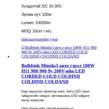
Хүчдэлтэй: DC 10-30V.
Эрчим хүч: 100w
Lumen: 10000lm
MOQ: 10сет / хос.
байцаалт
нарийн учир
Bulbbtek Minido3 авто гэрэл 100W
H11 900 900 9v 200V-ийн LED
CORDED COLD COLDIND
COLDIND COLDAND
Бид хяруулын проектор линз, Авто LED гэрэл
чийдэнгийн чийдэн, автомашины LED чийдэнг
жилд зориулав.
Oem болон odm тавтай морилно уу.