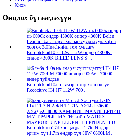
Хихм
Онцлох бүтээгдэхүүн
Burdbtek ad10b 112w 112W өндөр 4300K ​​
өндөр 4300K ​​BILED LENS S ...
Burdbtek ad10a нь ямар ч хор хөнөөлгүй
Recocitive H4 H7 112W 700 ...
Burdbtek mo17d хос цацраг 1.7in Өндөр
эрчим хүч 1.7in өндөр хүч 88W 6600LM ...