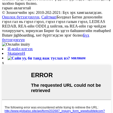
холбоо барих болно.
гарын авлагнтай
© Зохиогчийн эрх: 2010-202-2021: Бүх эрх хамгаалагдсан.
Онцлох бүтээгдэхүүн
,
Сайтмап
Болдиал Батни дохиолийн
гэрэл гал нь гэрэл гэрэл, гэрэл гэрэл галын гэрэл, LEDEAS
REDAB, REA-ийн ODDI д хийгив, нь REA-ийн гар чийдэн
тохируулагч, зориулсан Бириг ба эдгээ байшингийн reatbaphed
Butare jighboarding, хөт бүртгэгдсэн эрэг болно
Бүх
бүтээгдэхүүн
И-мэйл илгээх
SkatapepH
милиам
x