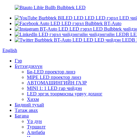
English
Гэр
Бүтээгдэхүүн
Би-LED проектор линз
MIPE LED проектор линз
АВТОМАШИНГИЙН ГАЗР
MINI 1: 1 LED гар чийдэн
LED эргэх тоормосны урвуу дохиог
Хихм
Бидний тухай
Татаж авах
Багана
Үр дун
Туршилт
Алибаба