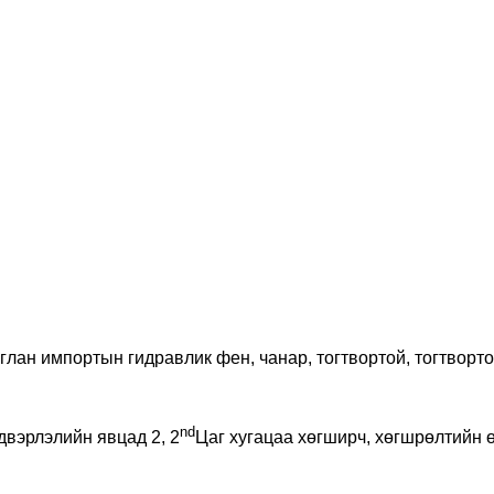
глан импортын гидравлик фен, чанар, тогтвортой, тогтворто
nd
двэрлэлийн явцад 2, 2
Цаг хугацаа хөгширч, хөгшрөлтийн ө