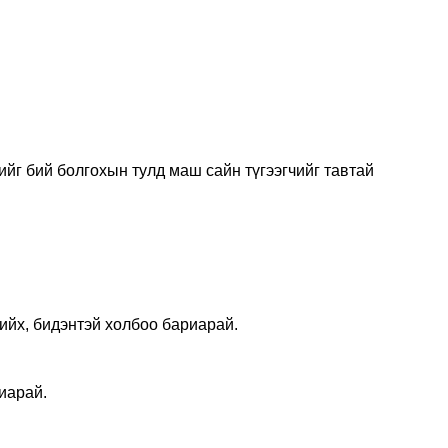
ийг бий болгохын тулд маш сайн түгээгчийг тавтай
ийх, бидэнтэй холбоо бариарай.
иарай.