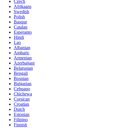
Czech
Afrikaans
Swedish
Polish
Basque
Catalan
Esperanto
Hindi
Lao
Albanian
Amharic
Armenian
Azerbaijani
Belarusian
Bengali
Bosnian
Bulgarian
Cebuano
Chichewa
Corsican
Croatian
Dutch
Estonian
Filipino
Finnish