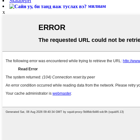
SkatapepH
милиам
x