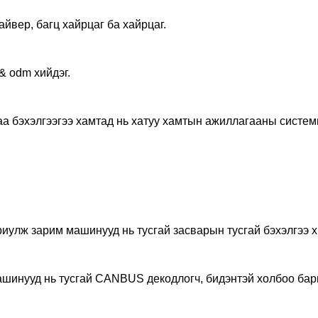
айвер, багц хайрцаг ба хайрцаг.
& odm хийдэг.
даа бэхэлгээгээ хамтад нь хатуу хамтын ажиллагааны систем
иулж зарим машинууд нь тусгай засварын тусгай бэхэлгээ х
ашинууд нь тусгай CANBUS декодлогч, бидэнтэй холбоо бар