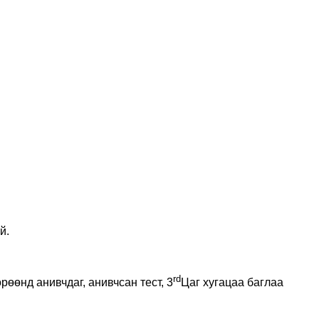
й.
rd
рөөнд анивчдаг, анивчсан тест, 3
Цаг хугацаа баглаа