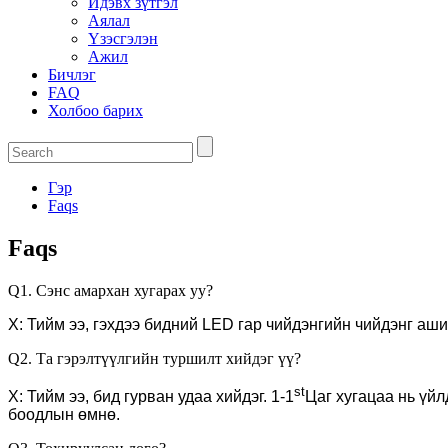
Идэвх зүтгэл
Аялал
Үзэсгэлэн
Ажил
Бичлэг
FAQ
Холбоо барих
Гэр
Faqs
Faqs
Q1. Сэнс амархан хугарах уу?
Х: Тийм ээ, гэхдээ бидний LED гар чийдэнгийн чийдэнг аши
Q2. Та гэрэлтүүлгийн туршилт хийдэг үү?
st
Х: Тийм ээ, бид гурван удаа хийдэг. 1-1
Цаг хугацаа нь үйл
боодлын өмнө.