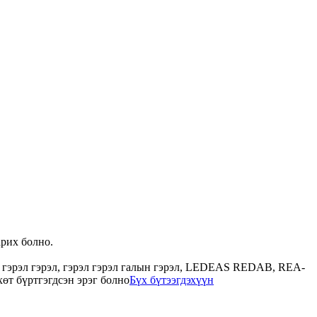
арих болно.
ь гэрэл гэрэл, гэрэл гэрэл галын гэрэл, LEDEAS REDAB, REA-
хөт бүртгэгдсэн эрэг болно
Бүх бүтээгдэхүүн