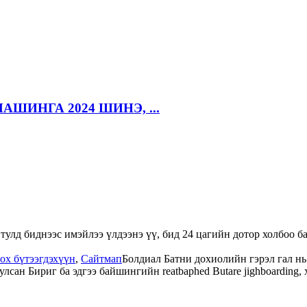
ШИНГА 2024 ШИНЭ, ...
тулд биднээс имэйлээ үлдээнэ үү, бид 24 цагийн дотор холбоо б
ох бүтээгдэхүүн
,
Сайтмап
Болдиал Батни дохиолийн гэрэл гал н
сан Бириг ба эдгээ байшингийн reatbaphed Butare jighboarding, 