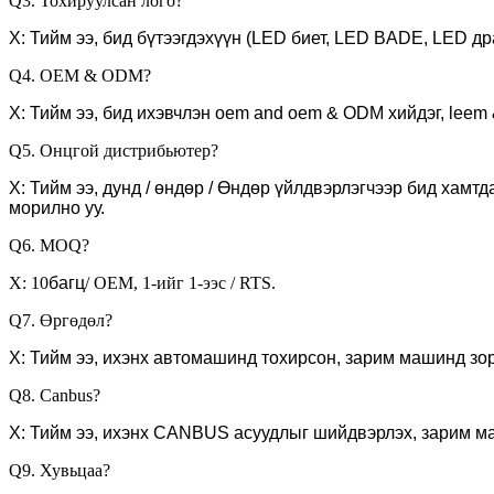
Q3. Тохируулсан лого?
Х: Тийм ээ, бид бүтээгдэхүүн (LED биет, LED BADE, LED др
Q4. OEM & ODM?
Х: Тийм ээ, бид ихэвчлэн oem and oem & ODM хийдэг, leem 
Q5. Онцгой дистрибьютер?
Х: Тийм ээ, дунд / өндөр / Өндөр үйлдвэрлэгчээр бид хамт
морилно уу.
Q6. MOQ?
Х: 10
багц
/ OEM, 1-ийг 1-ээс / RTS.
Q7. Өргөдөл?
Х: Тийм ээ, ихэнх автомашинд тохирсон, зарим машинд зор
Q8. Canbus?
Х: Тийм ээ, ихэнх CANBUS асуудлыг шийдвэрлэх, зарим м
Q9. Хувьцаа?