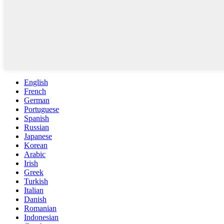
English
French
German
Portuguese
Spanish
Russian
Japanese
Korean
Arabic
Irish
Greek
Turkish
Italian
Danish
Romanian
Indonesian