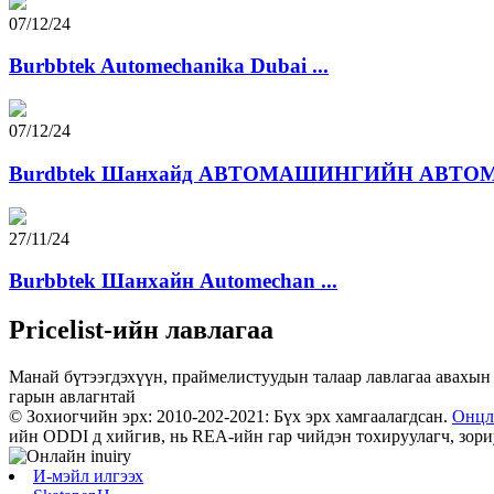
07/12/24
Burbbtek Automechanika Dubai ...
07/12/24
Burdbtek Шанхайд АВТОМАШИНГИЙН АВТОМА
27/11/24
Burbbtek Шанхайн Automechan ...
Pricelist-ийн лавлагаа
Манай бүтээгдэхүүн, праймелистуудын талаар лавлагаа авахын 
гарын авлагнтай
© Зохиогчийн эрх: 2010-202-2021: Бүх эрх хамгаалагдсан.
Онцл
ийн ODDI д хийгив, нь REA-ийн гар чийдэн тохируулагч, зориул
И-мэйл илгээх