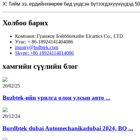
Х: Тийм ээ, ердийнхөөрөө бид үндсэн бүтээгдэхүүнүүдэд 5
Холбоо барих
Компани: Гуанжоу Бэйббхекийн Elcartics Co., LTD.
Утас: + 86-18924141404086
inquiry@bulbtek.com
Skype: +86 18924114014086
хамгийн сүүлийн блог
20/02/25
Buzbtek-ийн урилга олон улсын авто ...
20/12/24
Burdbtek dubai Automechanikadubai 2024, BO ...