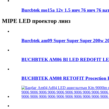
Burcbtek mo15a 12v 1.5 инч 76 инч 76 ватт
MIPE LED проектор линз
Burcbtek am09 Super Super Super 200w 2
BUCHBTEK AM06 BI LED REDOFIT LED 
BUCHBTEK AM08 RETOFIT Procection Pro