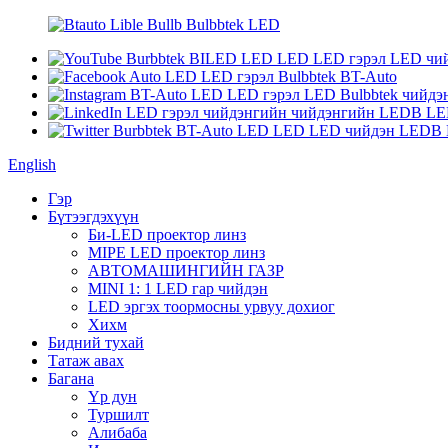
English
Гэр
Бүтээгдэхүүн
Би-LED проектор линз
MIPE LED проектор линз
АВТОМАШИНГИЙН ГАЗР
MINI 1: 1 LED гар чийдэн
LED эргэх тоормосны урвуу дохиог
Хихм
Бидний тухай
Татаж авах
Багана
Үр дун
Туршилт
Алибаба