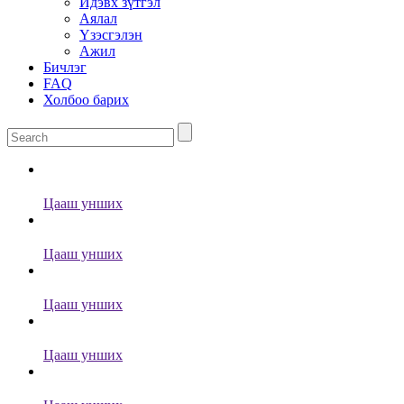
Идэвх зүтгэл
Аялал
Үзэсгэлэн
Ажил
Бичлэг
FAQ
Холбоо барих
Цааш унших
Цааш унших
Цааш унших
Цааш унших