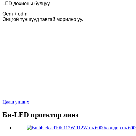
LED дохионы булцуу.
Oem + odm.
Онцгой түншүүд тавтай морилно уу.
Цааш унших
Би-LED проектор линз