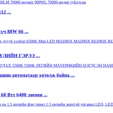
12 ...
үч 88W 66 ...
БҮЛИЙН ГЭРЭЭ ...
ашин автоматаар хөтөлж байна ...
8 Втт 6400 люмен ...