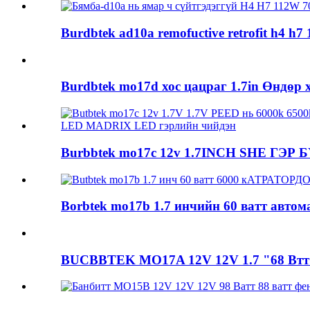
Burdbtek ad10a remofuctive retrofit h4 h7 1
Burdbtek mo17d хос цацраг 1.7in Өндөр х
Burbbtek mo17c 12v 1.7INCH SHE ГЭР 
Borbtek mo17b 1.7 инчийн 60 ватт автом
BUCBBTEK MO17A 12V 12V 1.7 "68 Втт 6