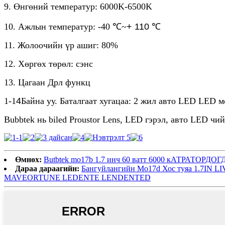
9. Өнгөний температур: 6000K-6500K
10. Ажлын температур: -40 ℃
~
+ 110 ℃
11. Жолоочийн үр ашиг: 80%
12. Хөргөх төрөл: сэнс
13. Цагаан Дрл функц
1-1
4
Байна уу. Баталгаат хугацаа: 2 жил авто LED LED 
Bubbtek нь biled Proustor Lens, LED гэрэл, авто LED
Өмнөх:
Butbtek mo17b 1.7 инч 60 ватт 6000 кАТРА
Дараа дараагийн:
Бангуйлангийн Mo17d Хос туяа 1.7
MAVEORTUNE LEDENTE LENDENTED