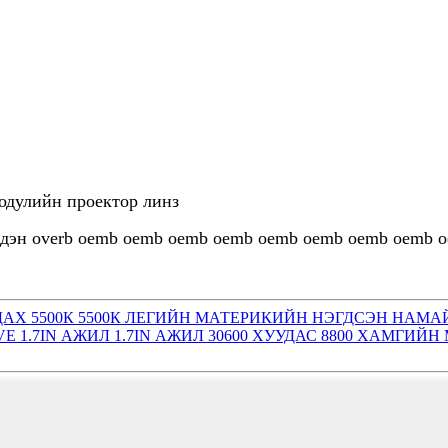
модулийн проектор линз
 чийдэн overb oemb oemb oemb oemb oemb oemb oemb oemb
ТОРДОГДАХ 5500К 5500К ЛЕГИЙН МАТЕРИКИЙН НЭГДСЭН НАМ
IN LIVE 1.7IN АЖИЛ 1.7IN АЖИЛ 30600 ХУУДАС 8800 ХА