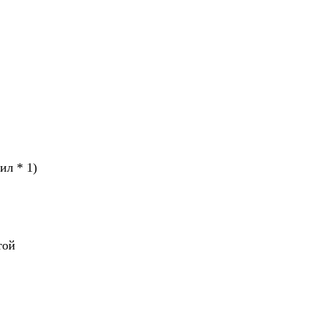
ил * 1)
той