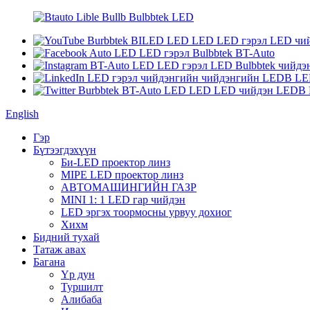
English
Гэр
Бүтээгдэхүүн
Би-LED проектор линз
MIPE LED проектор линз
АВТОМАШИНГИЙН ГАЗР
MINI 1: 1 LED гар чийдэн
LED эргэх тоормосны урвуу дохиог
Хихм
Бидний тухай
Татаж авах
Багана
Үр дун
Туршилт
Алибаба