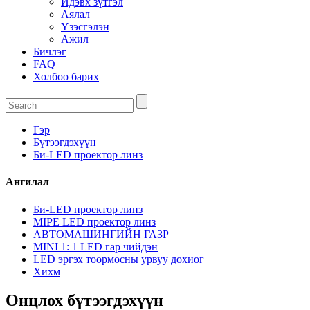
Идэвх зүтгэл
Аялал
Үзэсгэлэн
Ажил
Бичлэг
FAQ
Холбоо барих
Гэр
Бүтээгдэхүүн
Би-LED проектор линз
Ангилал
Би-LED проектор линз
MIPE LED проектор линз
АВТОМАШИНГИЙН ГАЗР
MINI 1: 1 LED гар чийдэн
LED эргэх тоормосны урвуу дохиог
Хихм
Онцлох бүтээгдэхүүн