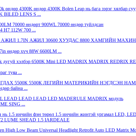
 ​​BILED LENS S ...
4 H7 112W 700 ...
.7in өндөр хүч 88W 6600LM ...
аг туяа ...
дөр байна ...
ME SING ...
S 72 LUME SHEAD 1.5 IARDEALE
..