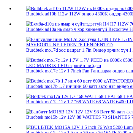
Burdbtek ad10b 112w 112W өндөр 4300K ​​өндөр 4300K
Burdbtek ad10a нь ямар ч хор хөнөөлгүй Recocitive H
Burdbtek mo17d хос цацраг 1.7in Өндөр эрчим хүч 1
Burdbtek mo17c 12v 1.7inch Fan Ганцаараа өндөр цацр
Burcbtek mo17b 1.7 инчийн 60 ватт авто нэг өндөр өн
Burdbtek mo17a 12v 1.7 "68 WATE 68 WATE 6400 LU
Burcbtek mo15b 12v 12V 88 WATTES 78 SHANTE
Burdbtek mo15a 12v 1.5 инч 76 инч 76 WATE 5200 л .