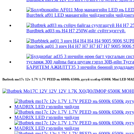
Burcbtek af01 LED манангийн чийдэнгийн чийдэнгий
Burdbtek ad03 нь H4 H7 250W-ийг сүйтгэдэггүй.
Burcbtek ag01 3 инч H4 H7 H7 H7 H7 H7 9005 9006 
БАРИТЕМ АЖИЛТТ35 3 инчийн бөөний худалдаачи
Butbtek mo17c 12v 1.7V 1.7V PEED нь 6000k 6500k дугуй хэлбэр 6500K Mini 