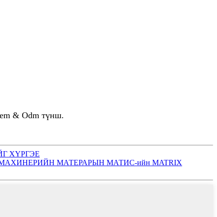
 oem & Odm түнш.
АЙГ ХҮРГЭЕ
МГИЙН МАХИНЕРИЙН МАТЕРАРЫН МАТИС-ийн MATRIX