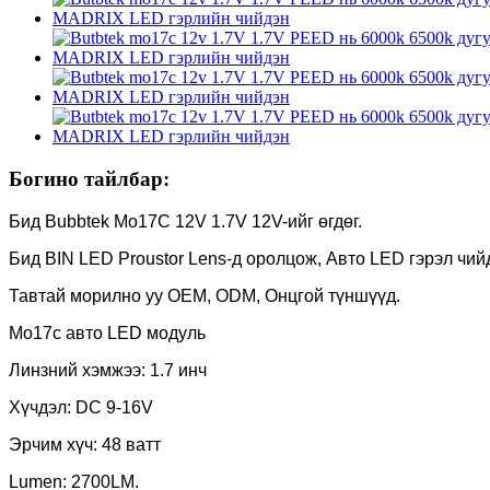
Богино тайлбар:
Бид Bubbtek Mo17C 12V 1.7V 12V-ийг өгдөг.
Бид BIN LED Proustor Lens-д оролцож, Авто LED гэрэл чи
Тавтай морилно уу OEM, ODM, Онцгой түншүүд.
Mo17c авто LED модуль
Линзний хэмжээ: 1.7 инч
Хүчдэл: DC 9-16V
Эрчим хүч: 48 ватт
Lumen: 2700LM.