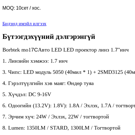
MOQ: 10сет / хос.
Бидэнд имэйл илгээх
Бүтээгдэхүүний дэлгэрэнгүй
Borbtek mo1
7C
Авто LED LED проектор линз 1.
7
"инч
1. Линзийн хэмжээ: 1.7 инч
3. Чипс: LED модуль 5050 (40мил * 1) + 2SMD3125 (40м
4. Гэрэлтүүлгийн хэв маяг: Өндөр туяа
5. Хүчдэл: DC 9-16V
6. Одоогийн (13.2V): 1.8V): 1.8A / Эхлэх, 1.7A / тогтвор
7. Эрчим хүч: 24W / Эхлэх, 22W / тогтвортой
8. Lumen: 1350LM / STARD, 1300LM / Тогтвортой