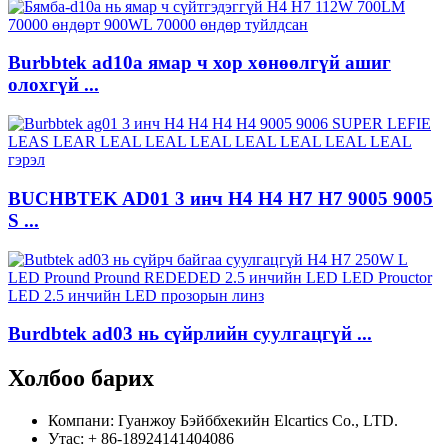
Burbbtek ad10a ямар ч хор хөнөөлгүй ашиг
олохгүй ...
BUCHBTEK AD01 3 инч H4 H4 H7 H7 9005 9005
S ...
Burdbtek ad03 нь сүйрлийн суулгацгүй ...
Холбоо барих
Компани: Гуанжоу Бэйббхекийн Elcartics Co., LTD.
Утас: + 86-18924141404086