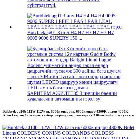
сүйтгэдэггүй.
Burcbtek ag01 3 инч H4 H7 H7 H7 H7 H7
9005 9006 SUPERY 150 ...
БАРИТЕМ АЖИЛТТ35 3 инчийн бөөний
худалдаачин автомашины гэрэл sy
Bulbbtek ad10b 112W 112W нь 6000к өндөр нь 6000k өндөр 4300K ​​өндөр 4300K ​​
Bolen Leap нь бага зэрэг хялбар суурилуулах фен хөргөх 3.0Inach-ийн том хуваагч