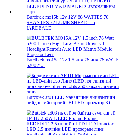
Burcbtek mo15b 12v 12V 88 WATTES 78
SHANTES 72 LUME SHEAD 1.5
IARDEALE
Burdbtek mo15a 12v 1.5 инч 76 инч 76 WATE
5200 л ...
Burcbtek af01 LED манангийн чийдэнгийн
чийдэнгийн эрлийз BI LED проектор 3.0 ...
Burdbtek ad03 нь H4 H7 250W-ийг