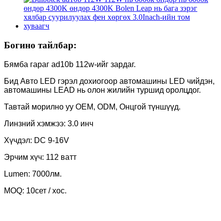
Богино тайлбар:
Бямба гараг ad10b 112w-ийг зардаг.
Бид Авто LED гэрэл дохиогоор автомашины LED чийдэн,
автомашины LEAD нь олон жилийн туршид оролцдог.
Тавтай морилно уу OEM, ODM, Онцгой түншүүд.
Линзний хэмжээ: 3.0 инч
Хүчдэл: DC 9-16V
Эрчим хүч: 112 ватт
Lumen: 7000лм.
MOQ: 10сет / хос.