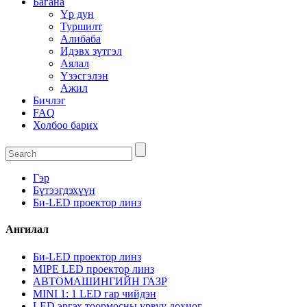
Багана
Үр дун
Туршилт
Алибаба
Идэвх зүтгэл
Аялал
Үзэсгэлэн
Ажил
Бичлэг
FAQ
Холбоо барих
Гэр
Бүтээгдэхүүн
Би-LED проектор линз
Ангилал
Би-LED проектор линз
MIPE LED проектор линз
АВТОМАШИНГИЙН ГАЗР
MINI 1: 1 LED гар чийдэн
LED эргэх тоормосны урвуу дохиог