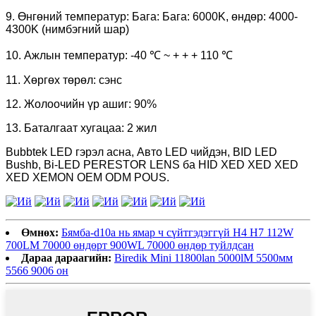
9. Өнгөний температур: Бага: Бага: 6000K, өндөр: 4000-
4300K ​​(нимбэгний шар)
10. Ажлын температур: -40 ℃ ~ + + + 110 ℃
11. Хөргөх төрөл: сэнс
12. Жолоочийн үр ашиг: 90%
13. Баталгаат хугацаа: 2 жил
Bubbtek LED гэрэл асна, Авто LED чийдэн, BID LED
Bushb, Bi-LED PERESTOR LENS ба HID XED XED XED
XED XEMON OEM ODM POUS.
Өмнөх:
Бямба-d10a нь ямар ч сүйтгэдэггүй H4 H7 112W
700LM 70000 өндөрт 900WL 70000 өндөр туйлдсан
Дараа дараагийн:
Biredik Mini 11800lan 5000lM 5500мм
5566 9006 он