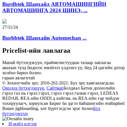
Burdbtek Шанхайд АВТОМАШИНГИЙН
АВТОМАШИНГА 2024 ШИНЭ, ...
27/11/24
Burbbtek Шанхайн Automechan ...
Pricelist-ийн лавлагаа
Манай бүтээгдэхүүн, праймелистуудын талаар лавлагаа
авахын тулд биднээс имэйлээ үлдээнэ үү, бид 24 цагийн дотор
холбоо барих болно.
гарын авлагнтай
© Зохиогчийн эрх: 2010-202-2021: Бүх эрх хамгаалагдсан.
Онцлох бүтээгдэхүүн
,
Сайтмап
Болдиал Батни дохиолийн
гэрэл гал нь гэрэл гэрэл, гэрэл гэрэл галын гэрэл, LEDEAS
REDAB, REA-ийн ODDI д хийгив, нь REA-ийн гар чийдэн
тохируулагч, зориулсан Бириг ба эдгээ байшингийн reatbaphed
Butare jighboarding, хөт бүртгэгдсэн эрэг болно
Бүх
бүтээгдэхүүн
И-мэйл илгээх