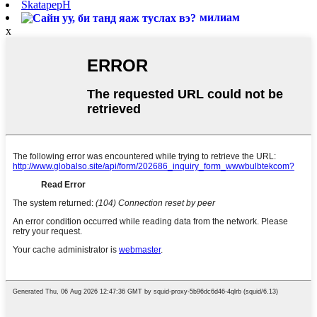
SkatapepH
милиам
x