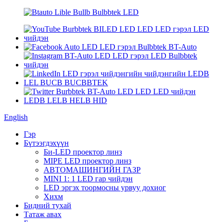
English
Гэр
Бүтээгдэхүүн
Би-LED проектор линз
MIPE LED проектор линз
АВТОМАШИНГИЙН ГАЗР
MINI 1: 1 LED гар чийдэн
LED эргэх тоормосны урвуу дохиог
Хихм
Бидний тухай
Татаж авах