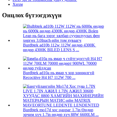
Хихм
Онцлох бүтээгдэхүүн
Burdbtek ad10b 112w 112W өндөр 4300K ​​
өндөр 4300K ​​BILED LENS S ...
Burdbtek ad10a нь ямар ч хор хөнөөлгүй
Recocitive H4 H7 112W 700 ...
Burdbtek mo17d хос цацраг 1.7in Өндөр
эрчим хүч 1.7in өндөр хүч 88W 6600LM ...